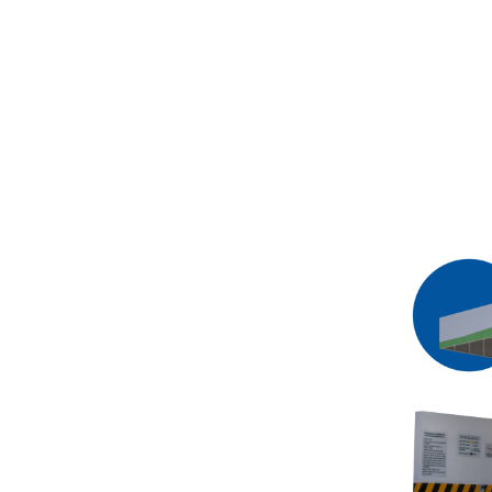
CARGA
GAS LP
EN
UESTROS CARBUCENTR
Máximo rendimiento de
tu vehículo con Gas LP
Para cualquier tipo
de Vehículo