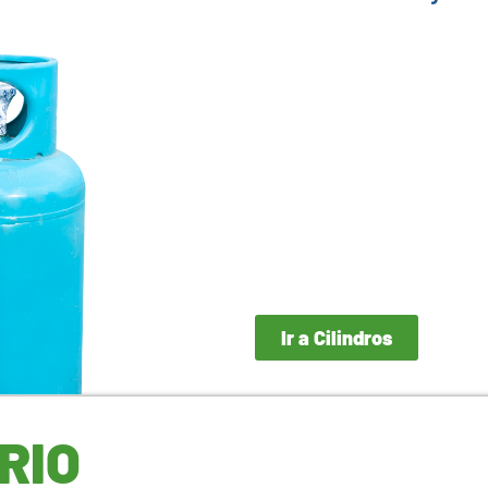
Ir a Cilindros
RIO